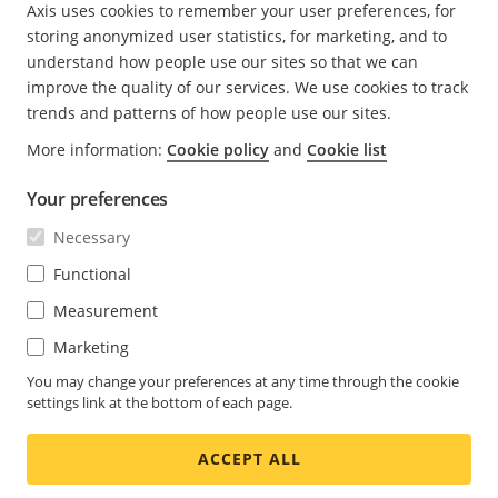
gagner en simplicité si elles sont anticipées dès la
Axis uses cookies to remember your user preferences, for
phase initiale de conception.
storing anonymized user statistics, for marketing, and to
understand how people use our sites so that we can
Pour alléger les besoins en stockage, de
improve the quality of our services. We use cookies to track
nombreuses caméras proposent des technologies
trends and patterns of how people use our sites.
de compression. Il est dès lors indispensable pour
More information:
Cookie policy
and
Cookie list
l’exploitation des images de mettre en œuvre une
compression intelligente plutôt que d’appliquer
Your preferences
simplement une réduction du débit binaire quel que
Necessary
soit le contenu vidéo. La technologie Axis Zipstream
est particulièrement performante dans ce domaine.
Functional
Elle permet de réduire considérablement les besoins
Measurement
en bande passante et en stockage, tout en
Marketing
identifiant les informations les plus essentielles pour
les transmettre à résolution et fréquence d’image
You may change your preferences at any time through the cookie
settings link at the bottom of each page.
maximales.
ACCEPT ALL