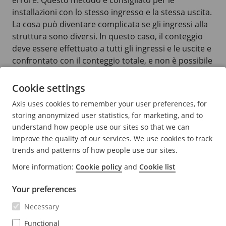
errore. Questo metodo è consigliato per le
installazioni con lo stesso ingresso e la stessa uscita.
La cosa può diventare complicata se gli ingressi alla
struttura sono diversi. In questo caso, il conteggio
deve essere effettuato a tutti gli ingressi e le uscite e
confrontato con il conteggio totale, e non è possibile
misurare la precisione di una singola unità sensore
specifica.
Cookie settings
Axis uses cookies to remember your user preferences, for
Supporto all'installazione
storing anonymized user statistics, for marketing, and to
I manuali web forniscono indicazioni su come
understand how people use our sites so that we can
installare AXIS Object Analytics per ottenere una
improve the quality of our services. We use cookies to track
precisione di conteggio ottimale. Le pagine dei
trends and patterns of how people use our sites.
prodotti su axis.com rimandano anche ad altre
More information:
Cookie policy
and
Cookie list
risorse, ad esempio:
Your preferences
AXIS Site Designer: mostra i requisiti di
Necessary
installazione, pianifica il posizionamento della
Functional
telecamera e la distanza di rilevamento. Grazie