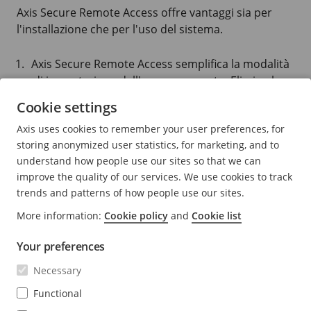
Axis Secure Remote Access offre vantaggi sia per
l'installazione che per l'uso del sistema.
Axis Secure Remote Access semplifica la modalità
di impostazione dell'accesso remoto. Elimina la
necessità di un port forwarding manuale o della
Cookie settings
configurazione del router.
Axis uses cookies to remember your user preferences, for
Axis Secure Access rende sicura la comunicazione
storing anonymized user statistics, for marketing, and to
tra il client e le telecamere. Il sistema prevede più
understand how people use our sites so that we can
livelli di autenticazione e tutti i dati trasferiti sono
improve the quality of our services. We use cookies to track
criptati.
trends and patterns of how people use our sites.
È possibile utilizzare Axis Secure Access sulla
More information:
Cookie policy
and
Cookie list
maggior parte delle telecamere di rete e dei
Your preferences
codificatori Axis.
Necessary
Conclusioni
Functional
Con la tecnologia Axis Secure Remote Access, Axis