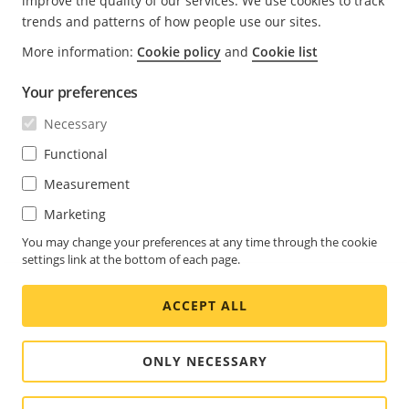
improve the quality of our services. We use cookies to track
trends and patterns of how people use our sites.
Dispositivi
More information:
Cookie policy
and
Cookie list
VMS (software di gestione video)
TURN (Traversal Using Relays around NAT)
Your preferences
Segnalazione
Necessary
Client remoto
Functional
Server WebRTC per l'accesso remoto
Measurement
Sito 1
Marketing
You may change your preferences at any time through the cookie
Sito 2
settings link at the bottom of each page.
Sito 3
ACCEPT ALL
ONLY NECESSARY
©2026 Axis
Impostazioni cookie
-