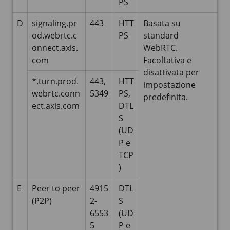
PS
D
signaling.pr
443
HTT
Basata su
od.webrtc.c
PS
standard
onnect.axis.
WebRTC.
com
Facoltativa e
disattivata per
*.turn.prod.
443,
HTT
impostazione
webrtc.conn
5349
PS,
predefinita.
ect.axis.com
DTL
S
(UD
P e
TCP
)
E
Peer to peer
4915
DTL
(P2P)
2-
S
6553
(UD
5
P e