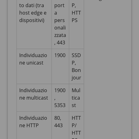
to dati (tra
port
P,
host edge e
a
HTT
dispositivi)
pers
PS
onali
zzata
, 443
Individuazio
1900
SSD
ne unicast
P,
Bon
jour
Individuazio
1900
Mul
ne multicast
,
tica
5353
st
Individuazio
80,
HTT
ne HTTP
443
P/
HTT