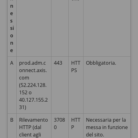
n
e
s
si
o
n
e
A
prod.adm.c
443
HTT
Obbligatoria.
onnect.axis.
PS
com
(52.224.128.
152 o
40.127.155.2
31)
B
Rilevamento
3708
HTT
Necessaria per la
HTTP (dal
0
P
messa in funzione
client agli
del sito.