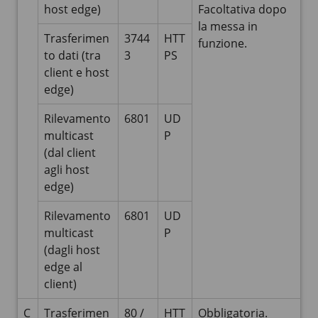
host edge)
Facoltativa dopo
la messa in
Trasferimen
3744
HTT
funzione.
to dati (tra
3
PS
client e host
edge)
Rilevamento
6801
UD
multicast
P
(dal client
agli host
edge)
Rilevamento
6801
UD
multicast
P
(dagli host
edge al
client)
C
Trasferimen
80 /
HTT
Obbligatoria.