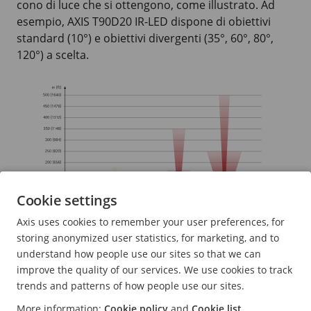
cono di luce che si ottengono, come illustrato. Ad
esempio, AXIS T90D20 IR-LED dispone di obiettivi
standard (10°) e obiettivi divergenti (35°, 60°, 80°,
120°) a scelta.
Cookie settings
Axis uses cookies to remember your user preferences, for
Grafico di selezione dell'illuminatore IR
storing anonymized user statistics, for marketing, and to
understand how people use our sites so that we can
Uso di più illuminatori
improve the quality of our services. We use cookies to track
trends and patterns of how people use our sites.
La legge dell'inverso del quadrato stabilisce che la
More information:
Cookie policy
and
Cookie list
quantità di luce diminuisce con la distanza, ma può