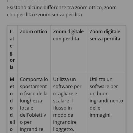
Esistono alcune differenze tra zoom ottico, zoom
con perdita e zoom senza perdita:
C
Zoom ottico
Zoom digitale
Zoom digitale
at
con perdita
senza perdita
e
g
or
ia
M
Comporta lo
Utilizza un
Utilizza un
et
spostament
software per
software per
o
o fisico della
ritagliare e
un buon
d
lunghezza
scalare il
ingrandimento
o
focale
flusso in
delle
d
dell'obiettiv
modo da
immagini.
ell
o per
ingrandire
o
ingrandire
l'oggetto.