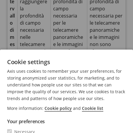
te
raggiungere
profondità di
profondità di
rv
la
campo
campo
all
profondità
necessaria
necessaria per
o
di campo
per le
le telecamere
di
necessaria
telecamere
panoramiche
m
nelle
panoramiche
e le immagini
es
telecamere
e le immagini
non sono
sa
panoramich
sono sfocate.
sfocate.
a
e.
Cookie settings
fu
Axis uses cookies to remember your user preferences, for
o
storing anonymized user statistics, for marketing, and to
c
understand how people use our sites so that we can
o
improve the quality of our services. We use cookies to track
trends and patterns of how people use our sites.
More information:
Cookie policy
and
Cookie list
Your preferences
Zoom senza perdita (sinistra) e zoom con perdita
Necessary