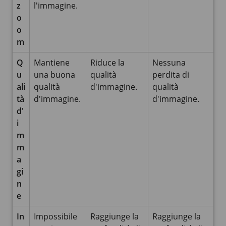
z
l'immagine.
o
o
m
Q
Mantiene
Riduce la
Nessuna
u
una buona
qualità
perdita di
ali
qualità
d'immagine.
qualità
tà
d'immagine.
d'immagine.
d'
i
m
m
a
gi
n
e
In
Impossibile
Raggiunge la
Raggiunge la