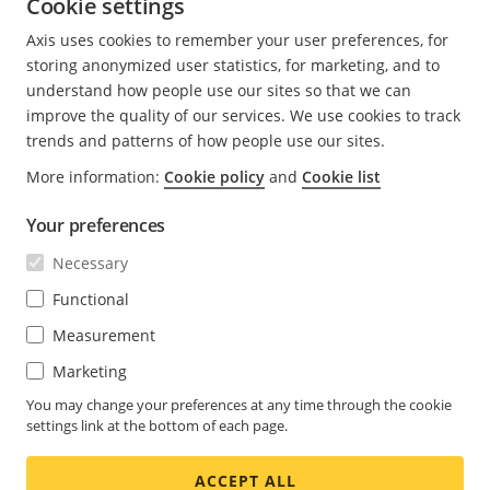
Cookie settings
Quando il fumo sale da un incendio al livello del
suolo, la sua temperatura diminuisce man mano che
Axis uses cookies to remember your user preferences, for
si muove verso l'alto. Se la temperatura media del
storing anonymized user statistics, for marketing, and to
fumo è inferiore a quella dello strato d'aria calda
understand how people use our sites so that we can
superiore, questo strato impedisce al fumo di
improve the quality of our services. We use cookies to track
raggiungere il soffitto.
trends and patterns of how people use our sites.
More information:
Cookie policy
and
Cookie list
Affinché il fumo venga rilevato da un tradizionale
sistema di rilevamento a soffitto, l'incendio
Your preferences
dovrebbe essere già molto grande e creare calore e
Necessary
fumo sufficienti per penetrare lo strato d'aria calda e
arrivare al soffitto.
Functional
Measurement
Il rilevamento fumo a video, invece, non necessita
Marketing
del contatto fisico con il fumo. Il fumo che si propaga
nella fase iniziale può essere visto anche a grandi
You may change your preferences at any time through the cookie
settings link at the bottom of each page.
distanze e direttamente alla fonte, consentendo un
rilevamento precoce.
ACCEPT ALL