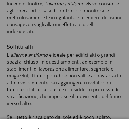
incendio. Inoltre, l'
allarme antifumo
visivo consente
agli operatori in sala di controllo di monitorare
meticolosamente le irregolarità e prendere decisioni
consapevoli sugli allarmi effettivi e quelli
indesiderati.
Soffitti alti
L'
allarme antifumo
è ideale per edifici alti o grandi
spazi al chiuso. In questi ambienti, ad esempio in
stabilimenti di lavorazione alimentare, segherie o
magazzini, il fumo potrebbe non salire abbastanza in
alto o velocemente da raggiungere i rivelatori di
fumo a soffitto. La causa è il cosiddetto processo di
stratificazione, che impedisce il movimento del fumo
verso l'alto.
Se il tetto è riscaldato dal sole ed è poco isolato,
sotto il soffitto si forma uno strato d'aria calda.