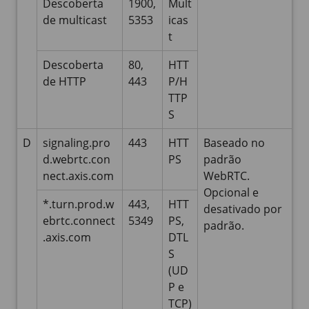
Descoberta
1900,
Mult
de multicast
5353
icas
t
Descoberta
80,
HTT
de HTTP
443
P/H
TTP
S
D
signaling.pro
443
HTT
Baseado no
d.webrtc.con
PS
padrão
nect.axis.com
WebRTC.
Opcional e
*.turn.prod.w
443,
HTT
desativado por
ebrtc.connect
5349
PS,
padrão.
.axis.com
DTL
S
(UD
P e
TCP)