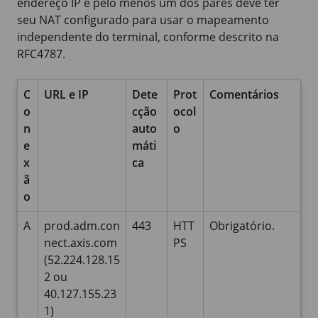
endereço IP e pelo menos um dos pares deve ter
seu NAT configurado para usar o mapeamento
independente do terminal, conforme descrito na
RFC4787.
C
URL e IP
Dete
Prot
Comentários
o
cção
ocol
n
auto
o
e
máti
x
ca
ã
o
A
prod.adm.con
443
HTT
Obrigatório.
nect.axis.com
PS
(52.224.128.15
2 ou
40.127.155.23
1)