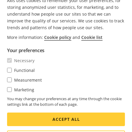
Axis uses cookies to remember your user preferences, for
Cliente local (com conexão com a Internet)
storing anonymized user statistics, for marketing, and to
Host de borda (com conexão com a internet)
understand how people use our sites so that we can
improve the quality of our services. We use cookies to track
Dispositivos
trends and patterns of how people use our sites.
VMS (software de gerenciamento de vídeo)
More information:
Cookie policy
and
Cookie list
TURN (Traversal Using Relays around NAT)
Your preferences
Sinalização
Necessary
Cliente remoto
Functional
Acesso remoto a servidores WebRTC
Measurement
Local 1
Marketing
Local 2
You may change your preferences at any time through the cookie
Local 3
settings link at the bottom of each page.
ACCEPT ALL