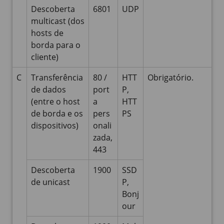
Descoberta
6801
UDP
multicast (dos
hosts de
borda para o
cliente)
C
Transferência
80 /
HTT
Obrigatório.
de dados
port
P,
(entre o host
a
HTT
de borda e os
pers
PS
dispositivos)
onali
zada,
443
Descoberta
1900
SSD
de unicast
P,
Bonj
our