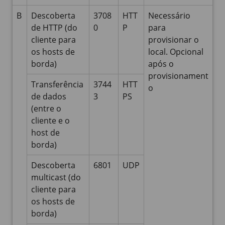
B
Descoberta
3708
HTT
Necessário
de HTTP (do
0
P
para
cliente para
provisionar o
os hosts de
local. Opcional
borda)
após o
provisionament
Transferência
3744
HTT
o
de dados
3
PS
(entre o
cliente e o
host de
borda)
Descoberta
6801
UDP
multicast (do
cliente para
os hosts de
borda)