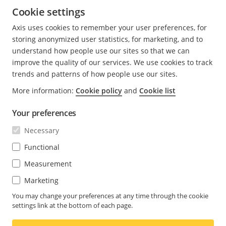
Cookie settings
充足的储存空间设计，更好满足未来的需求
Axis uses cookies to remember your user preferences, for
经过过去十年的发展，摄像机更加先进，分辨率更高，对
storing anonymized user statistics, for marketing, and to
存储和带宽也提出了更高的要求。如果存储空间过度受
understand how people use our sites so that we can
限，就不可能达到所需的保留时间。这就意味着，当较早
improve the quality of our services. We use cookies to track
的内容被覆盖后，片段会丢失。
trends and patterns of how people use our sites.
More information:
Cookie policy
and
Cookie list
在设计系统时，存储空间可能足以满足当时的使用需求，
但您需要考虑兼顾系统的整个使用寿命范围。计划增加摄
Your preferences
像机数量？计划将摄像机升级至更高的分辨率？计划在系
Necessary
统中添加分析工具？在设计之初应该考虑这些问题，以便
于将来进行升级和扩展。
Functional
Measurement
许多摄像机都采用了压缩技术。进行智能压缩，而不是仅
Marketing
仅无视视频内容限制传输速率，这对图像可用性而言至关
重要。Axis Zipstream技术能够显著降低对带宽和存储空
You may change your preferences at any time through the cookie
间的需求，同时保证对相关司法取证信息的识别、录制以
settings link at the bottom of each page.
及全分辨率全帧速发送。