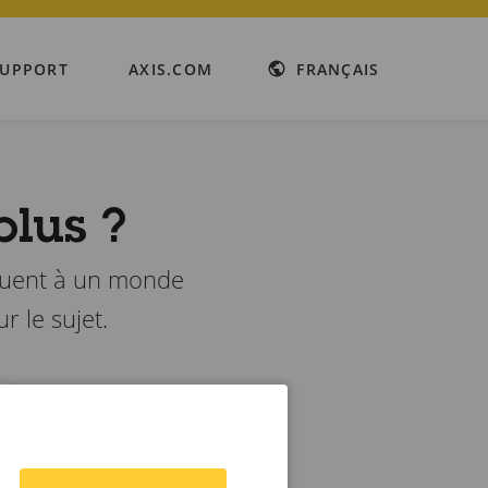
SUPPORT
AXIS.COM
FRANÇAIS
plus ?
ibuent à un monde
r le sujet.