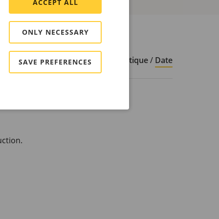
ACCEPT ALL
ONLY NECESSARY
Trier par
Ordre alphabétique
/
Date
SAVE PREFERENCES
ction.