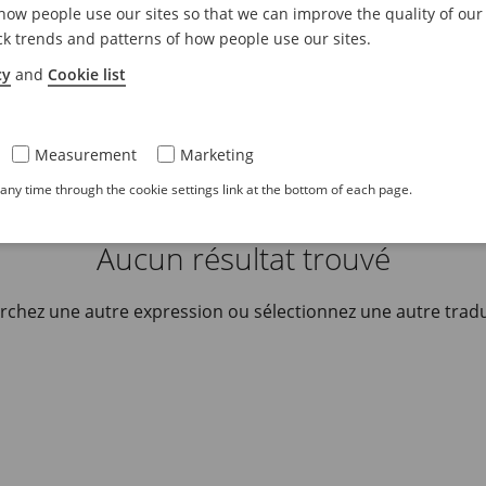
ow people use our sites so that we can improve the quality of our
ck trends and patterns of how people use our sites.
cy
and
Cookie list
Measurement
Marketing
ny time through the cookie settings link at the bottom of each page.
Aucun résultat trouvé
rchez une autre expression ou sélectionnez une autre tradu