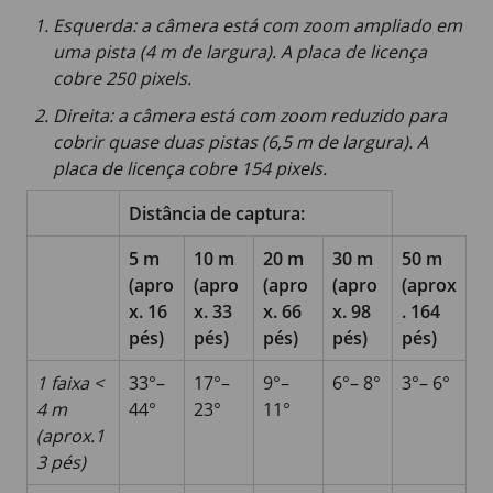
Esquerda: a câmera está com zoom ampliado em
uma pista (4 m de largura). A placa de licença
cobre 250 pixels.
Direita: a câmera está com zoom reduzido para
cobrir quase duas pistas (6,5 m de largura). A
placa de licença cobre 154 pixels.
Distância de captura:
5 m
10 m
20 m
30 m
50 m
(apro
(apro
(apro
(apro
(aprox
x. 16
x. 33
x. 66
x. 98
. 164
pés)
pés)
pés)
pés)
pés)
1 faixa <
33°–
17°–
9°–
6°– 8°
3°– 6°
4 m
44°
23°
11°
(aprox.1
3 pés)