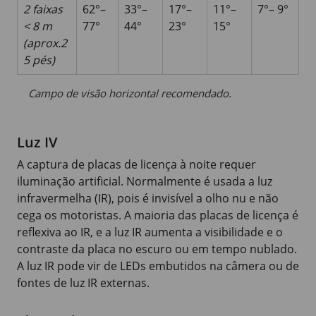
2 faixas
62°–
33°–
17°–
11°–
7°– 9°
< 8 m
77°
44°
23°
15°
(aprox.2
5 pés)
Campo de visão horizontal recomendado.
Luz IV
A captura de placas de licença à noite requer
iluminação artificial. Normalmente é usada a luz
infravermelha (IR), pois é invisível a olho nu e não
cega os motoristas. A maioria das placas de licença é
reflexiva ao IR, e a luz IR aumenta a visibilidade e o
contraste da placa no escuro ou em tempo nublado.
A luz IR pode vir de LEDs embutidos na câmera ou de
fontes de luz IR externas.