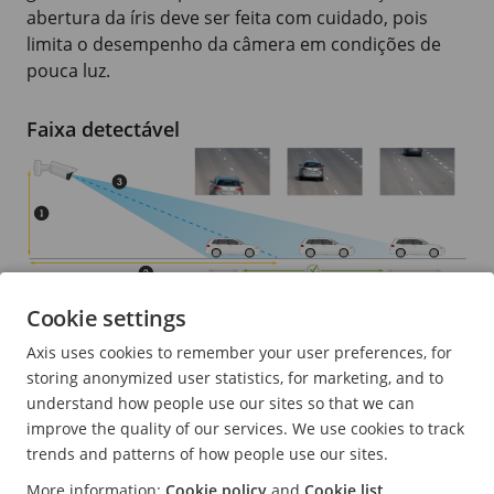
abertura da íris deve ser feita com cuidado, pois
limita o desempenho da câmera em condições de
pouca luz.
Faixa detectável
A faixa detectável pode ser limitada pela
Cookie settings
profundidade de campo e pela resolução.
Axis uses cookies to remember your user preferences, for
Altura
storing anonymized user statistics, for marketing, and to
understand how people use our sites so that we can
Distância de captura (distância focal)
improve the quality of our services. We use cookies to track
Ângulo de visão vertical
trends and patterns of how people use our sites.
A faixa detectável é o intervalo de distâncias ao
More information:
Cookie policy
and
Cookie list